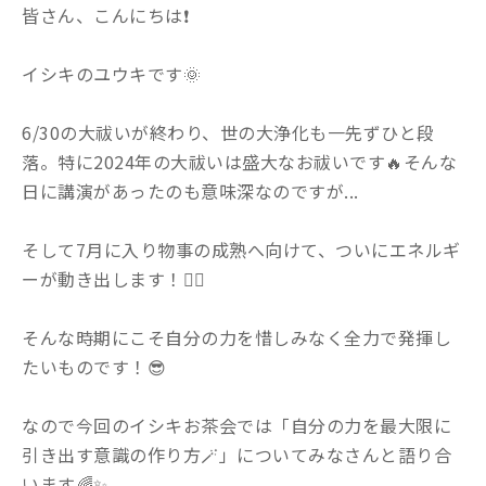
皆さん、こんにちは❗️
イシキのユウキです🌞
6/30の大祓いが終わり、世の大浄化も一先ずひと段
落。特に2024年の大祓いは盛大なお祓いです🔥そんな
日に講演があったのも意味深なのですが...
そして7月に入り物事の成熟へ向けて、ついにエネルギ
ーが動き出します！❤️‍🔥
そんな時期にこそ自分の力を惜しみなく全力で発揮し
たいものです！😎
なので今回のイシキお茶会では「自分の力を最大限に
引き出す意識の作り方
🪄
」についてみなさんと語り合
います
🌈✨